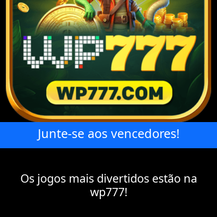
Junte-se aos vencedores!
Os jogos mais divertidos estão na
wp777!